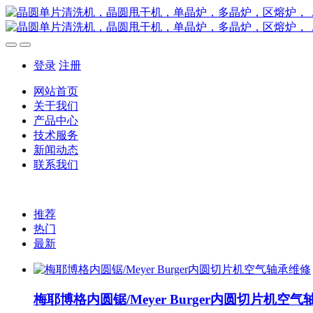
登录
注册
网站首页
关于我们
产品中心
技术服务
新闻动态
联系我们
推荐
热门
最新
梅耶博格内圆锯/Meyer Burger内圆切片机空